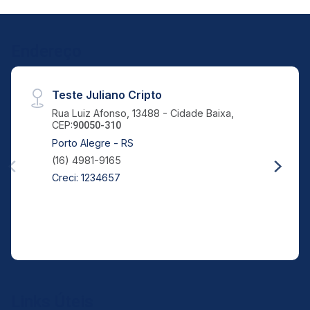
Aug/Wed
20
Endereço
Aug/Thu
Teste Juliano Cripto
Rua Luiz Afonso, 13488 - Cidade Baixa,
CEP:
90050-310
Porto Alegre - RS
(16) 4981-9165
Creci: 1234657
Links Úteis