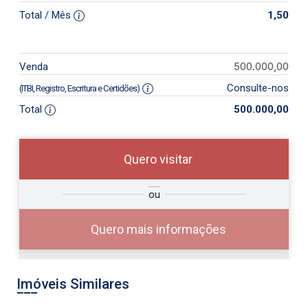
Total / Mês
1,50
500.000,00
Venda
Consulte-nos
(ITBI, Registro, Escritura e Certidões)
Total
500.000,00
Quero visitar
so
Qual o melhor dia e horário para
ou
r?
você?
Quero mais informações
Imóveis Similares