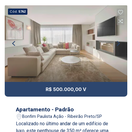
06
08:00
Cód.
5762
Aug/Thu
07
09:00
Aug/Fri
10
10:00
Continuar
Aug/Mon
11
11:00
R$ 500.000,00 V
Aug/Tue
12
Apartamento - Padrão
12:00
Bonfim Paulista Ação - Ribeirão Preto/SP
Localizado no último andar de um edifício de
Aug/Wed
luxo, este penthouse de 350 m² oferece uma