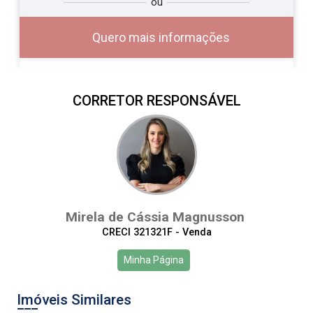
ou
ê?
Quero mais informações
CORRETOR RESPONSÁVEL
Alugar
Comprar
Mirela de Cássia Magnusson
CRECI 321321F - Venda
Continuar
Minha Página
Imóveis Similares