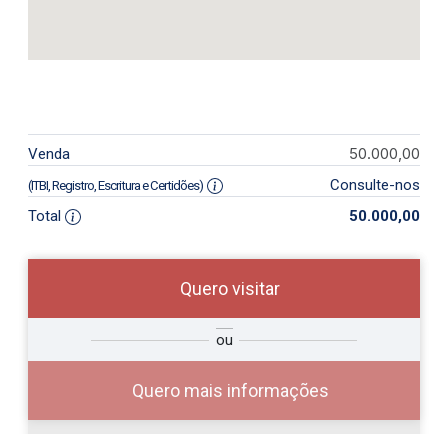
50.000,00
Venda
Consulte-nos
(ITBI, Registro, Escritura e Certidões)
Total
50.000,00
Quero visitar
so
Qual o melhor dia e horário para
ou
r?
você?
Quero mais informações