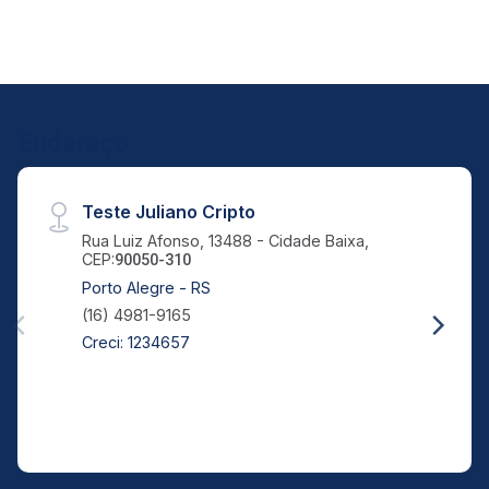
21
17:00
Aug/Fri
24
Endereço
Aug/Mon
Teste Juliano Cripto
Rua Luiz Afonso, 13488 - Cidade Baixa,
CEP:
90050-310
Porto Alegre - RS
(16) 4981-9165
Creci: 1234657