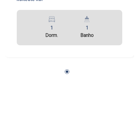
20
16:00
Aug/Thu
1
1
21
Dorm.
Banho
17:00
Aug/Fri
24
Aug/Mon