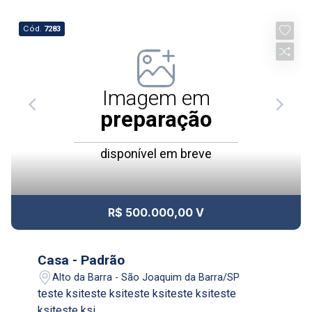
11:00
Aug/Thu
Cód.
7283
14
12:00
Imagem em
Aug/Fri
17
preparação
13:00
disponível em breve
Aug/Mon
18
14:00
R$ 500.000,00 V
Aug/Tue
19
Casa - Padrão
15:00
Alto da Barra - São Joaquim da Barra/SP
Aug/Wed
teste ksiteste ksiteste ksiteste ksiteste
ksiteste ksi