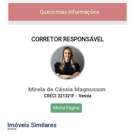
Quero mais informações
CORRETOR RESPONSÁVEL
10
08:00
Aug/Mon
11
09:00
Mirela de Cássia Magnusson
Aug/Tue
CRECI 321321F - Venda
12
10:00
Continuar
Minha Página
Aug/Wed
Imóveis Similares
13