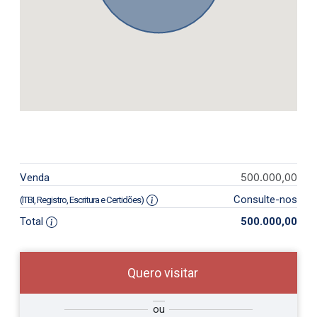
500.000,00
Venda
Consulte-nos
(ITBI, Registro, Escritura e Certidões)
Total
500.000,00
Quero visitar
so
Qual o melhor dia e horário para
ou
r?
você?