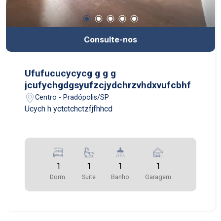
Consulte-nos
Ufufucucycycg g g g
jcufychgdgsyufzcjydchrzvhdxvufcbhf
Centro - Pradópolis/SP
Ucych h yctctchctzfjfhhcd
1
1
1
1
Dorm.
Suite
Banho
Garagem