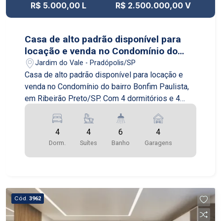
R$ 5.000,00 L
R$ 2.500.000,00 V
família. Não perca esta oportunidade de adquirir
um imóvel de alto padrão em um dos melhores
bairros de Ribeirão Preto. Agende agora mesmo
Casa de alto padrão disponível para
uma visita e venha conhecer este incrível
locação e venda no Condomínio do
apartamento!
bairro Bonfim Paulista, em Ribeirão
Jardim do Vale - Pradópolis/SP
Preto/SP.
Casa de alto padrão disponível para locação e
venda no Condomínio do bairro Bonfim Paulista,
em Ribeirão Preto/SP. Com 4 dormitórios e 4
garagens, a casa possui uma área construída de
320,00m2 e uma área de terreno de 450,00m2. A
4
4
6
4
casa é composta por uma ampla sala de estar,
Dorm.
Suítes
Banho
Garagens
sala de jantar, cozinha planejada, área de serviço,
lavabo e banheiro social. Além disso, possui uma
suíte master com closet e banheira de
hidromassagem, e mais 3 suítes com armários
planejados. O imóvel conta com acabamentos de
Cód.
3962
alta qualidade, como piso em porcelanato,
esquadrias em alumínio, aquecimento solar e ar