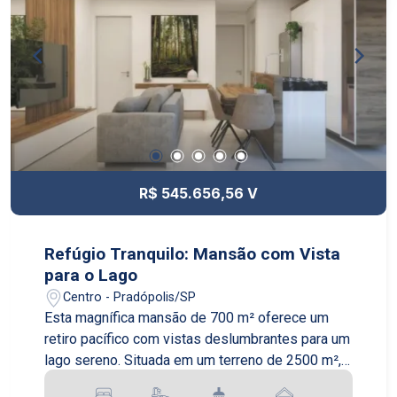
condicionado em todos os ambientes. O
condomínio oferece segurança 24 horas, área de
lazer completa com piscina, quadra poliesportiva,
salão de festas e playground. Além disso, está
localizado em uma região privilegiada, próximo a
escolas, supermercados, farmácias e com fácil
acesso às principais vias da cidade. Não perca a
oportunidade de morar em um imóvel de alto
padrão em um dos melhores bairros de Ribeirão
R$ 545.656,56 V
Preto. Entre em contato conosco e agende uma
visita!
Refúgio Tranquilo: Mansão com Vista
para o Lago
Centro - Pradópolis/SP
Esta magnífica mansão de 700 m² oferece um
retiro pacífico com vistas deslumbrantes para um
lago sereno. Situada em um terreno de 2500 m², a
casa combina luxo com um ambiente acolhedor e