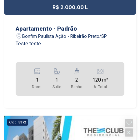
Elevador. 2° piso: hall com sacada, sala de estar,
R$ 2.000,00 L
terraço e banheiro. Possui taxa de mudança
entrada e saída. Apenas animais de pequeno
porte.
Apartamento - Padrão
Bonfim Paulista Ação - Ribeirão Preto/SP
Teste teste
1
1
2
120 m²
Dorm.
Suite
Banho
A. Total
Cód.
5372