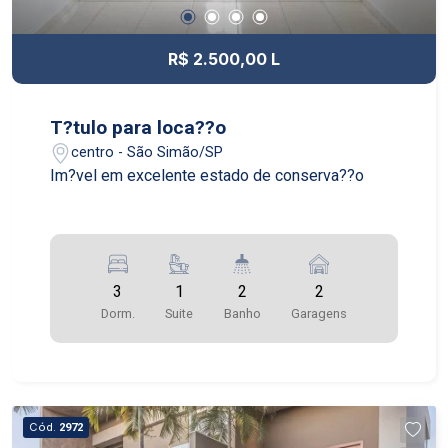
R$ 2.500,00 L
T?tulo para loca??o
centro - São Simão/SP
Im?vel em excelente estado de conserva??o
3
1
2
2
Dorm.
Suite
Banho
Garagens
Cód.
2972