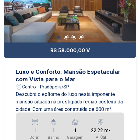
R$ 58.000,00 V
Luxo e Conforto: Mansão Espetacular
com Vista para o Mar
Centro - Pradópolis/SP
Descubra o epítome do luxo nesta imponente
mansão situada na prestigiada região costeira da
cidade. Com uma área construída de 600 m²
distribuídos em um terreno de 2000 m², esta
propriedade oferece não apenas espaço, mas
1
1
1
22.22 m²
também uma experiência de vida incomparável.
Dorm.
Banho
Garagem
A. Útil
Ao entrar, você será recebido por um hall de