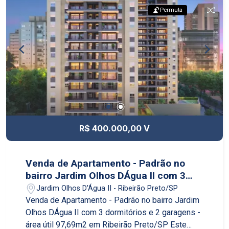
Permuta
R$ 400.000,00 V
Venda de Apartamento - Padrão no
bairro Jardim Olhos DÁgua II com 3
dormitórios e 2 garagens - área útil
Jardim Olhos D'Água II - Ribeirão Preto/SP
97,69m2 em Ribeirão Preto/SP
Venda de Apartamento - Padrão no bairro Jardim
Olhos DÁgua II com 3 dormitórios e 2 garagens -
área útil 97,69m2 em Ribeirão Preto/SP Este