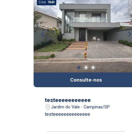
Cód.
7643
Consulte-nos
testeeeeeeeeeee
Jardim do Vale - Campinas/SP
testeeeeeeeeeeeeee