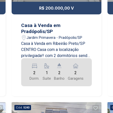
R$ 200.000,00 V
Casa à Venda em
Pradópolis/SP
Jardim Primavera - Pradópolis/SP
Casa à Venda em Ribeirão Preto/SP
CENTRO Casa com a localização
privilegiada!! com 2 dormitórios sendo
uma suíte, sala, cozinha e 2 banheiros.
2
1
2
2
Dorm.
Suite
Banho
Garagens
Cód.
5243