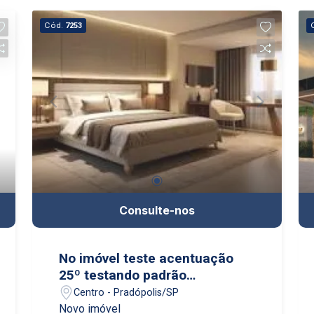
Cód.
7253
Consulte-nos
No imóvel teste acentuação
25º testando padrão
kskshbdgd
Centro - Pradópolis/SP
Novo imóvel