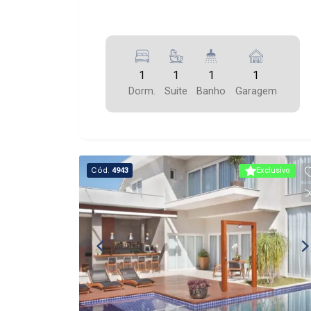
1
1
1
1
Dorm.
Suite
Banho
Garagem
Cód.
4943
Exclusivo