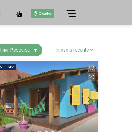
1
Cidades
finar Pesquisa
Cód.
8453