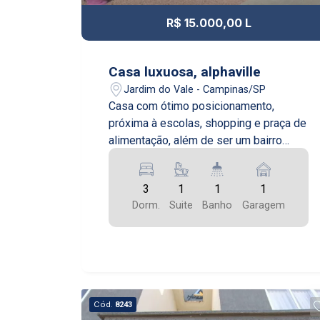
R$ 15.000,00 L
Casa luxuosa, alphaville
Jardim do Vale - Campinas/SP
Casa com ótimo posicionamento,
próxima à escolas, shopping e praça de
alimentação, além de ser um bairro
super tranquilo para trabalhar e passear.
3
1
1
1
Dorm.
Suite
Banho
Garagem
Cód.
8243