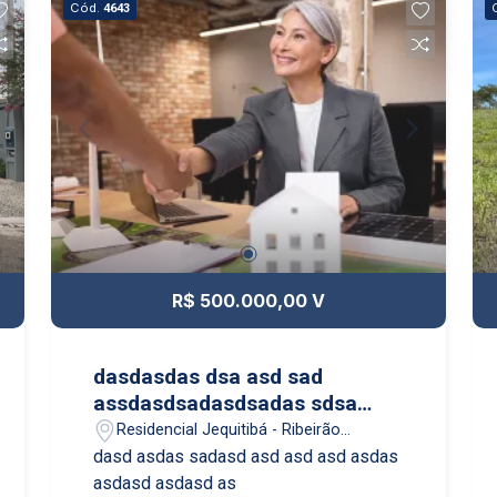
Cód.
4643
R$ 500.000,00 V
dasdasdas dsa asd sad
assdasdsadasdsadas sdsa
dsad sad sad sa d
Residencial Jequitibá - Ribeirão
Preto/SP
dasd asdas sadasd asd asd asd asdas
asdasd asdasd as