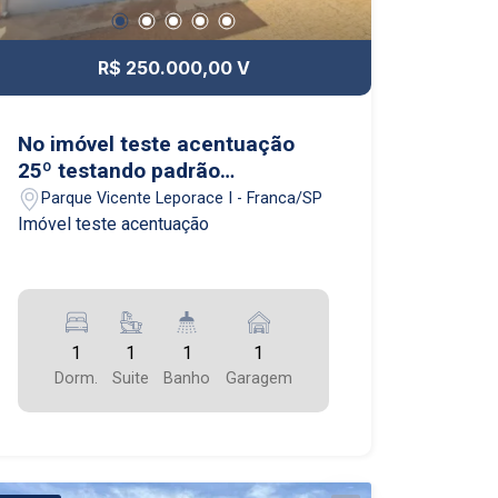
R$ 250.000,00 V
No imóvel teste acentuação
25º testando padrão
kskshbdgd
Parque Vicente Leporace I - Franca/SP
Imóvel teste acentuação
1
1
1
1
Dorm.
Suite
Banho
Garagem