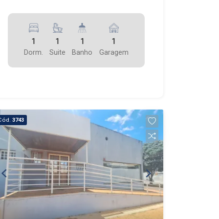
1
1
1
1
Dorm.
Suite
Banho
Garagem
Cód.
3743