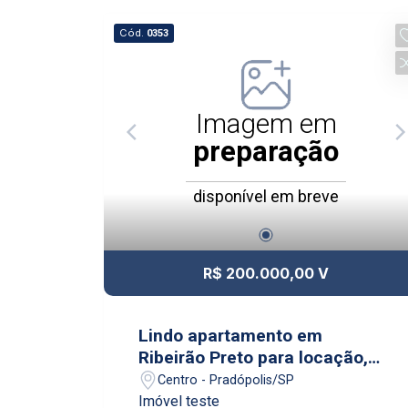
Cód.
0353
Imagem em
preparação
disponível em breve
R$ 200.000,00 V
Lindo apartamento em
Ribeirão Preto para locação,
muito bem localizada
Centro - Pradópolis/SP
Imóvel teste