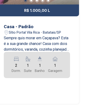
R$ 1.000,00 L
Casa - Padrão
Sítio Portal Vila Rica - Batatais/SP
Sempre quis morar em Caçapava? Esta
é a sua grande chance! Casa com dois
dormitórios, varanda, cozinha planejada,
área de serviço e garagem coberta.
Iluminação natural incrível, com direito a
2
1
1
1
ver o pôr do sol da varanda! Aceita pet.
Dorm.
Suite
Banho
Garagem