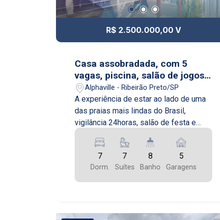
R$ 2.500.000,00 V
Casa assobradada, com 5
vagas, piscina, salão de jogos
e festas, churrasqueira, quadra
Alphaville - Ribeirão Preto/SP
de futebol e basquete.
A experiência de estar ao lado de uma
das praias mais lindas do Brasil,
vigilância 24horas, salão de festa e
jogos, piscina, churrasqueira, quadra de
futebol e basquete. Casa luxuosa,
7
7
8
5
planejamento de ultimo mundo, design
Dorm.
Suítes
Banho
Garagens
minimalista, casa inteligente. Na
garagem 5 vagas sendo 3 privativas e 2
gaveta. 7 quartos espaçosos, 7 suítes,
e mais 2 banheiros social.