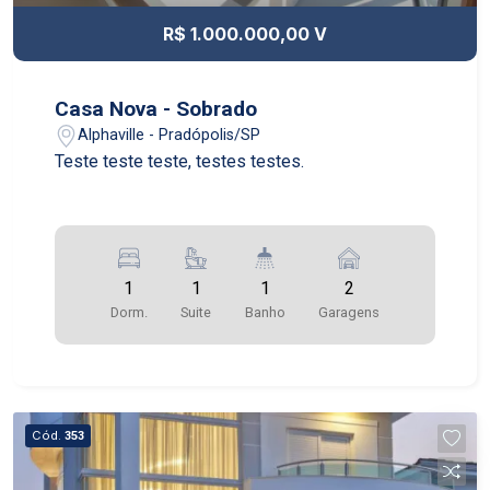
R$ 1.000.000,00 V
Casa Nova - Sobrado
Alphaville - Pradópolis/SP
Teste teste teste, testes testes.
1
1
1
2
Dorm.
Suite
Banho
Garagens
Cód.
353