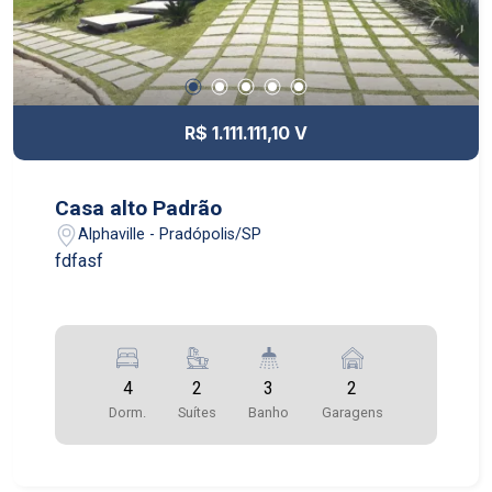
R$ 1.111.111,10 V
Casa alto Padrão
Alphaville - Pradópolis/SP
fdfasf
4
2
3
2
Dorm.
Suítes
Banho
Garagens