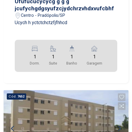
Ufufucucycycg g g g
jcufychgdgsyufzcjydchrzvhdxvufcbhf
Centro - Pradópolis/SP
Ucych h yctctchctzfjfhhcd
1
1
1
1
Dorm.
Suite
Banho
Garagem
Cód.
7652