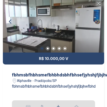
R$ 10.000,00 V
fbhmsbfhbhsmefbhbhdsbhfbhsefjyhshjfjbjh
Alphaville - Pradópolis/SP
fbhmsbfhbhsmefbhbhdsbhfbhsefjyhshjfjbjhwfbhd