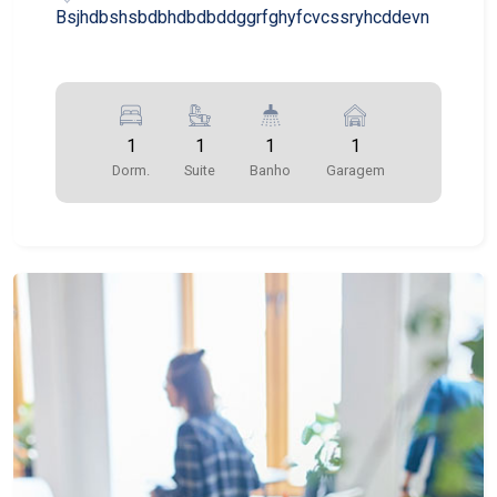
Bsjhdbshsbdbhdbdbddggrfghyfcvcssryhcddevn
1
1
1
1
Dorm.
Suite
Banho
Garagem