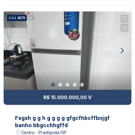
Cód.
8273
R$ 15.000.000,00 V
Fxgxh g g h g g g g gfgcfhbcffbnjgf
banho bbgcchhgffd
Centro - Pradópolis/SP