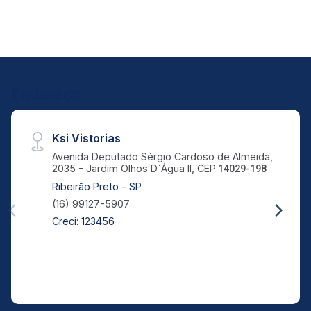
21
Aug/Fri
24
Endereço
Aug/Mon
Ksi Vistorias
Avenida Deputado Sérgio Cardoso de Almeida,
2035 - Jardim Olhos D`Água II, CEP:
14029-198
Ribeirão Preto - SP
(16) 99127-5907
Creci: 123456