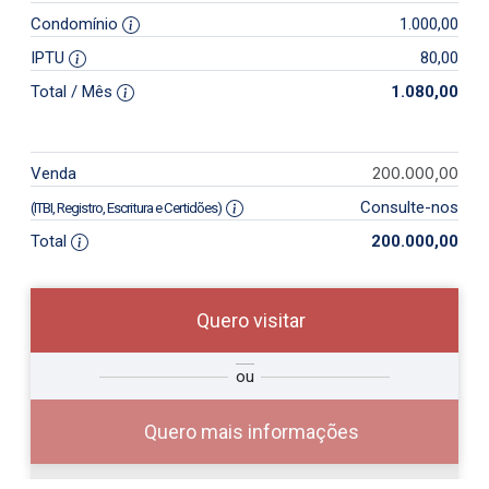
Condomínio
1.000,00
IPTU
80,00
Total / Mês
1.080,00
200.000,00
Venda
Consulte-nos
(ITBI, Registro, Escritura e Certidões)
Total
200.000,00
Quero visitar
so
Qual o melhor dia e horário para
ou
r?
você?
Quero mais informações