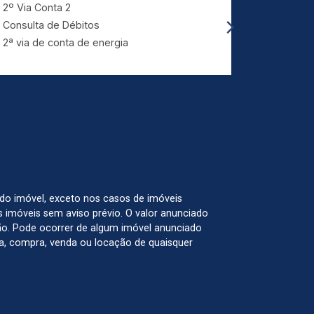
2º Via Conta 2
IPTU Lan
Consulta de Débitos
Limpeza 
2ª via de conta de energia
 do imóvel, exceto nos casos de imóveis
us imóveis sem aviso prévio. O valor anunciado
ão. Pode ocorrer de algum imóvel anunciado
rva, compra, venda ou locação de quaisquer