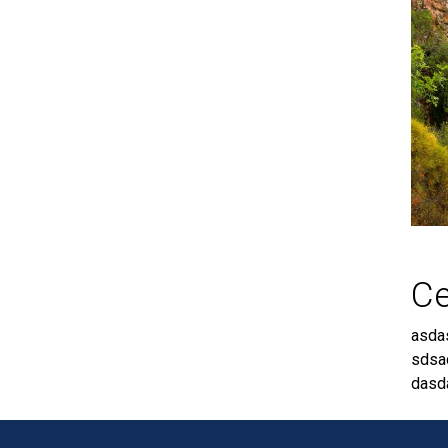
Ce
asda
sdsa
dasd