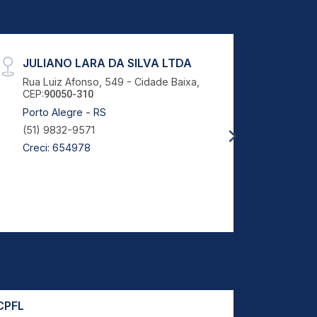
JULIANO LARA DA SILVA LTDA
Teste
Rua Luiz Afonso, 549 - Cidade Baixa,
Rua L
CEP:
CEP:
90050-310
9
Porto Alegre - RS
Porto
(51) 9832-9571
(16) 
Creci: 654978
Creci
CPFL
Prefeitur