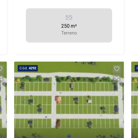
250 m²
Terreno
Cód.
4292