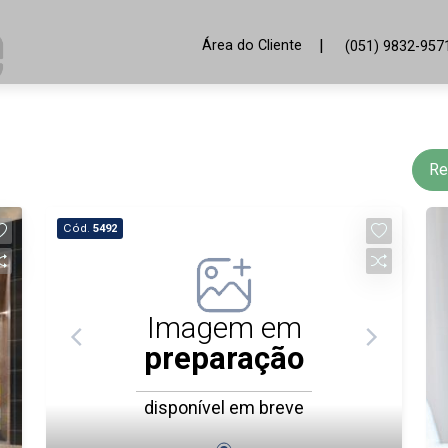
|
Área do Cliente
(051) 9832-957
Re
Cód.
5492
Imagem em
preparação
disponível em breve