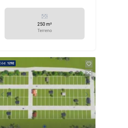
250 m²
Terreno
Cód.
1292