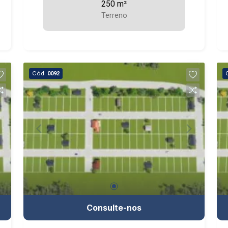
250 m²
Terreno
Cód.
0092
Consulte-nos