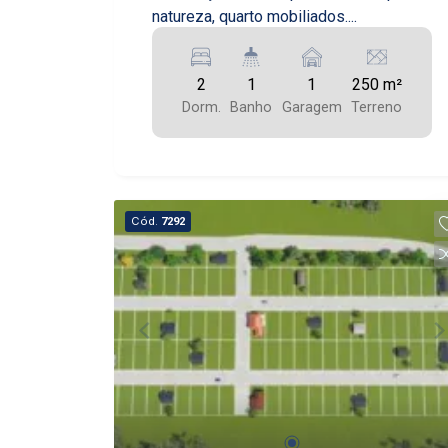
natureza, quarto mobiliados....
2
1
1
250 m²
Dorm.
Banho
Garagem
Terreno
Cód.
7292