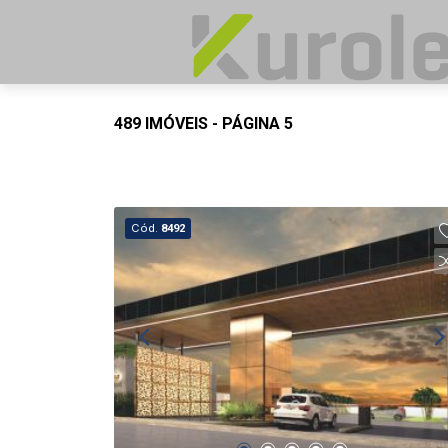
489 IMÓVEIS - PÁGINA 5
Cód.
8492