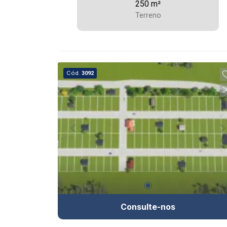
250 m²
Terreno
Cód.
3092
Consulte-nos