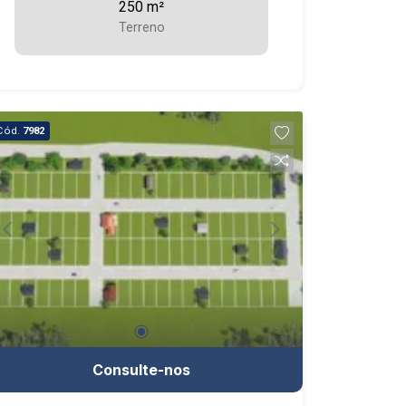
250 m²
Terreno
Cód.
7982
Consulte-nos