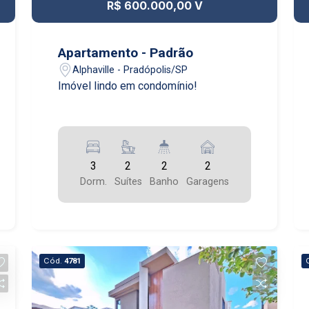
R$ 600.000,00 V
Apartamento - Padrão
Alphaville - Pradópolis/SP
Imóvel lindo em condomínio!
3
2
2
2
Dorm.
Suítes
Banho
Garagens
Cód.
4781