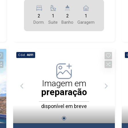
próximo a escolas, mercados.
2
1
2
1
Dorm.
Suite
Banho
Garagem
Cód.
4691
Imagem em
preparação
disponível em breve