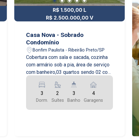
R$ 1.500,00 L
R$ 2.500.000,00 V
Casa Nova - Sobrado
Condomínio
Bonfim Paulista - Ribeirão Preto/SP
Cobertura com sala e sacada, cozinha
com armário sob a pia, área de serviço
com banheiro,03 quartos sendo 02 com
armário sendo 01 suíte, banheiro suíte
com box vidro e armário sob a pia, 01
3
2
3
4
vaga de garagem pra 02 carros,
Dorm.
Suítes
Banho
Garagens
Elevador. 2° piso: hall com sacada, sala
de estar, terraço e banheiro. Possui
taxa de mudança entrada e saída.
Apenas animais de pequeno porte.
Cobertura com sala e sacada, cozinha