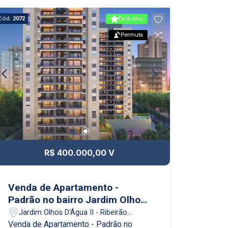
Cód.
2072
Exclusivo
Permuta
R$ 400.000,00 V
Venda de Apartamento -
Padrão no bairro Jardim Olhos
DÁgua II com 3 dormitórios e 2
Jardim Olhos D'Água II - Ribeirão
garagens - área útil 97,69m2
Preto/SP
Venda de Apartamento - Padrão no