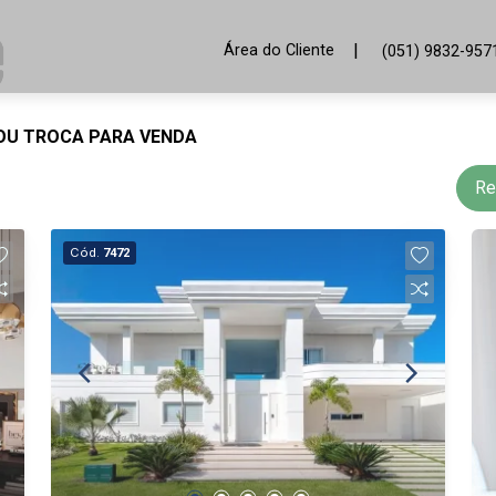
|
Área do Cliente
(051) 9832-957
 OU TROCA PARA VENDA
Re
Cód.
7472