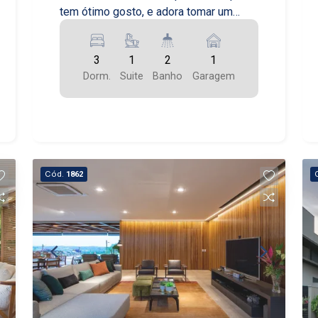
tem ótimo gosto, e adora tomar um
vinho para comemorar bons momentos
3
1
2
1
Dorm.
Suite
Banho
Garagem
Cód.
1862