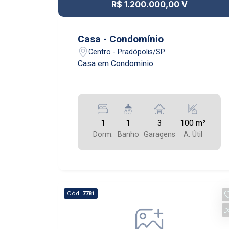
R$ 1.200.000,00 V
perca a oportunidade de morar em um
dos melhores bairros de
Pradópolis/SP. Entre em contato
Casa - Condomínio
conosco e agende uma visita para
Centro - Pradópolis/SP
conhecer este incrível apartamento.
Casa em Condominio
Estamos à disposição para esclarecer
todas as suas dúvidas e ajudá-lo a
realizar o seu sonho da casa própria.
1
1
3
100 m²
Dorm.
Banho
Garagens
A. Útil
Cód.
7781